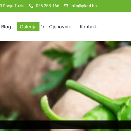
3 Donja Tuzla
035 288-166
info@plant.ba
Blog
Galerija
Cjenovnik
Kontakt
">