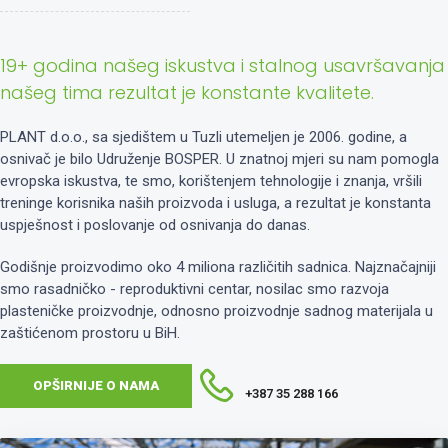
19+ godina našeg iskustva i stalnog usavršavanja
našeg tima rezultat je konstante kvalitete.
PLANT d.o.o., sa sjedištem u Tuzli utemeljen je 2006. godine, a
osnivač je bilo Udruženje BOSPER. U znatnoj mjeri su nam pomogla
evropska iskustva, te smo, korištenjem tehnologije i znanja, vršili
treninge korisnika naših proizvoda i usluga, a rezultat je konstanta
uspješnost i poslovanje od osnivanja do danas.
Godišnje proizvodimo oko 4 miliona različitih sadnica. Najznačajniji
smo rasadničko - reproduktivni centar, nosilac smo razvoja
plasteničke proizvodnje, odnosno proizvodnje sadnog materijala u
zaštićenom prostoru u BiH.
OPŠIRNIJE O NAMA
+387 35 288 166