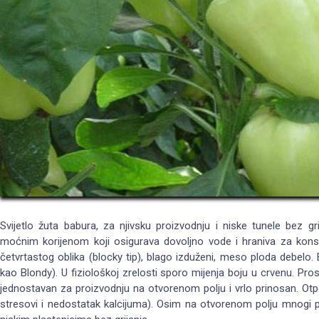
Svijetlo žuta babura, za njivsku proizvodnju i niske tunele bez gr
moćnim korijenom koji osigurava dovoljno vode i hraniva za kons
četvrtastog oblika (blocky tip), blago izduženi, meso ploda debelo. 
kao Blondy). U fiziološkoj zrelosti sporo mijenja boju u crvenu. Prosj
jednostavan za proizvodnju na otvorenom polju i vrlo prinosan. Otp
stresovi i nedostatak kalcijuma). Osim na otvorenom polju mnogi p