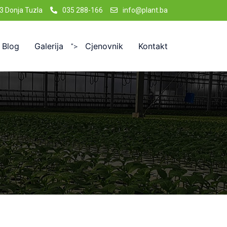
3 Donja Tuzla
035 288-166
info@plant.ba
Blog
Galerija
Cjenovnik
Kontakt
">