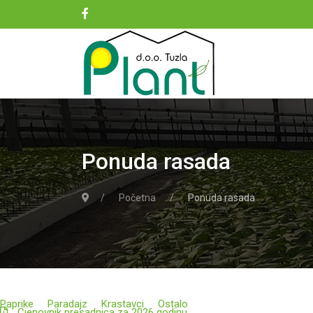
Ponuda rasada
Početna
Ponuda rasada
Paprike
Paradajz
Krastavci
Ostalo
Cjenovnik presadnica za 2026 godinu