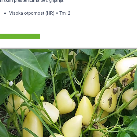
niskim plastenicima bez grijanja.
Visoka otpornost (HR) = Tm: 2
Barbie F1 - Opširnije