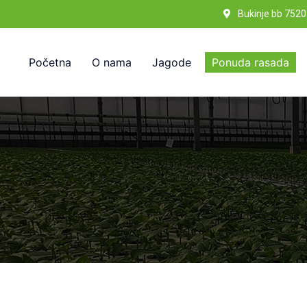
Bukinje bb 7520
Početna
O nama
Jagode
Ponuda rasada