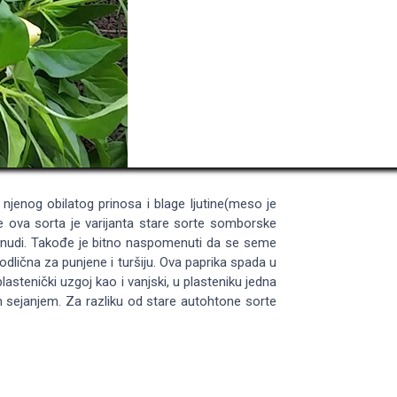
jenog obilatog prinosa i blage ljutine(meso je
e ova sorta je varijanta stare sorte somborske
ponudi. Takođe je bitno naspomenuti da se seme
odlična za punjene i turšiju. Ova paprika spada u
lastenički uzgoj kao i vanjski, u plasteniku jedna
m sejanjem. Za razliku od stare autohtone sorte