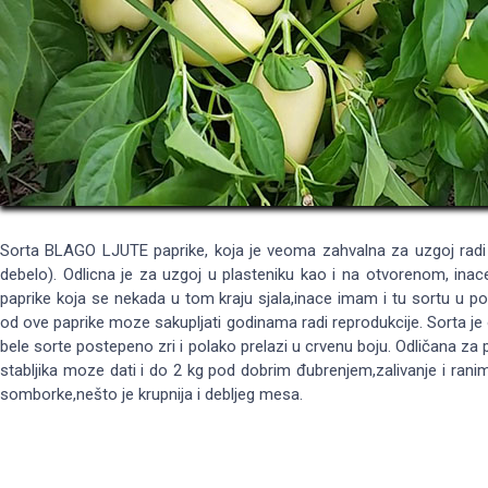
Sorta BLAGO LJUTE paprike, koja je veoma zahvalna za uzgoj radi n
debelo). Odlicna je za uzgoj u plasteniku kao i na otvorenom, inac
paprike koja se nekada u tom kraju sjala,inace imam i tu sortu u 
od ove paprike moze sakupljati godinama radi reprodukcije. Sorta je 
bele sorte postepeno zri i polako prelazi u crvenu boju. Odličana za p
stabljika moze dati i do 2 kg pod dobrim đubrenjem,zalivanje i rani
somborke,nešto je krupnija i debljeg mesa.