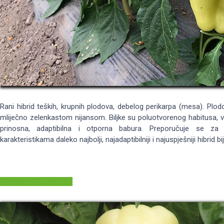
Rani hibrid teških, krupnih plodova, debelog perikarpa (mesa). Plod
mliječno zelenkastom nijansom. Biljke su poluotvorenog habitusa, v
prinosna, adaptibilna i otporna babura. Preporučuje se za 
karakteristikama daleko najbolji, najadaptibilniji i najuspješniji hibrid 
Vedrana F1 - Opširnije