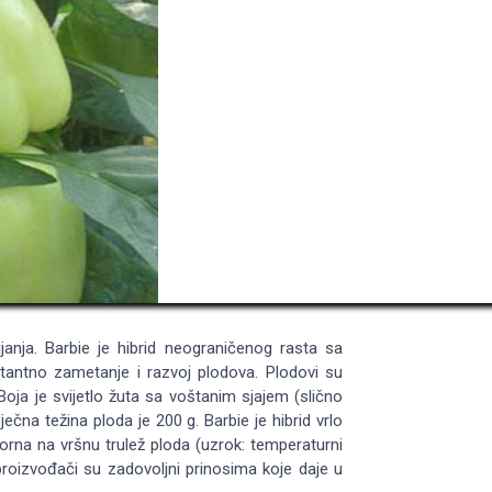
ijanja. Barbie je hibrid neograničenog rasta sa
tantno zametanje i razvoj plodova. Plodovi su
Boja je svijetlo žuta sa voštanim sjajem (slično
ečna težina ploda je 200 g. Barbie je hibrid vrlo
orna na vršnu trulež ploda (uzrok: temperaturni
roizvođači su zadovoljni prinosima koje daje u