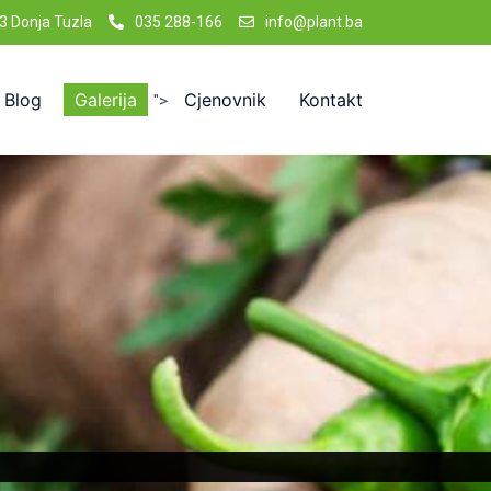
3 Donja Tuzla
035 288-166
info@plant.ba
Blog
Galerija
Cjenovnik
Kontakt
">