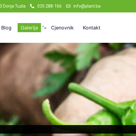
3 Donja Tuzla
035 288-166
info@plant.ba
Blog
Galerija
Cjenovnik
Kontakt
">