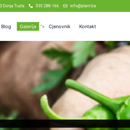
3 Donja Tuzla
035 288-166
info@plant.ba
Blog
Galerija
Cjenovnik
Kontakt
">