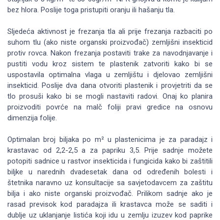
bez hlora. Poslije toga pristupiti oranju ili hašanju tla.
Sljedeća aktivnost je frezanja tla ali prije frezanja razbaciti po
suhom tlu (ako niste organski proizvođač) zemljišni insekticid
protiv rovca. Nakon frezanja postaviti trake za navodnjavanje i
pustiti vodu kroz sistem te plastenik zatvoriti kako bi se
uspostavila optimalna vlaga u zemljištu i djelovao zemljišni
insekticid. Poslije dva dana otvoriti plastenik i provjetriti da se
tlo prosuši kako bi se mogli nastaviti radovi. Onaj ko planira
proizvoditi povrće na malč foliji pravi gredice na osnovu
dimenzija folije.
Optimalan broj biljaka po m² u plastenicima je za paradajz i
krastavac od 2,2-2,5 a za papriku 3,5. Prije sadnje možete
potopiti sadnice u rastvor insekticida i fungicida kako bi zaštitili
biljke u narednih dvadesetak dana od određenih bolesti i
štetnika naravno uz konsultacije sa savjetodavcem za zaštitu
bilja i ako niste organski proizvođač. Prilikom sadnje ako je
rasad previsok kod paradajza ili krastavca može se saditi i
dublje uz uklanjanje listića koji idu u zemlju izuzev kod paprike