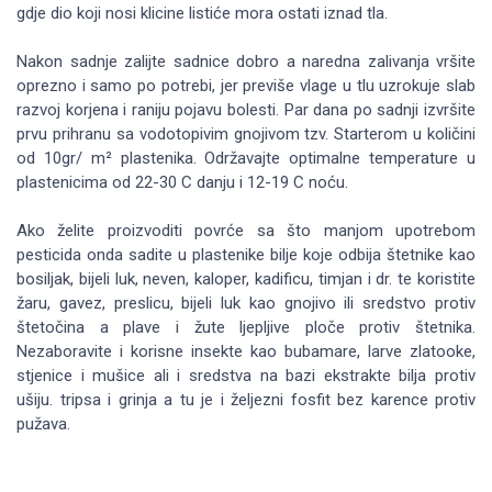
gdje dio koji nosi klicine listiće mora ostati iznad tla.
Nakon sadnje zalijte sadnice dobro a naredna zalivanja vršite
oprezno i samo po potrebi, jer previše vlage u tlu uzrokuje slab
razvoj korjena i raniju pojavu bolesti. Par dana po sadnji izvršite
prvu prihranu sa vodotopivim gnojivom tzv. Starterom u količini
od 10gr/ m² plastenika. Održavajte optimalne temperature u
plastenicima od 22-30 C danju i 12-19 C noću.
Ako želite proizvoditi povrće sa što manjom upotrebom
pesticida onda sadite u plastenike bilje koje odbija štetnike kao
bosiljak, bijeli luk, neven, kaloper, kadificu, timjan i dr. te koristite
žaru, gavez, preslicu, bijeli luk kao gnojivo ili sredstvo protiv
štetočina a plave i žute ljepljive ploče protiv štetnika.
Nezaboravite i korisne insekte kao bubamare, larve zlatooke,
stjenice i mušice ali i sredstva na bazi ekstrakte bilja protiv
ušiju. tripsa i grinja a tu je i željezni fosfit bez karence protiv
pužava.