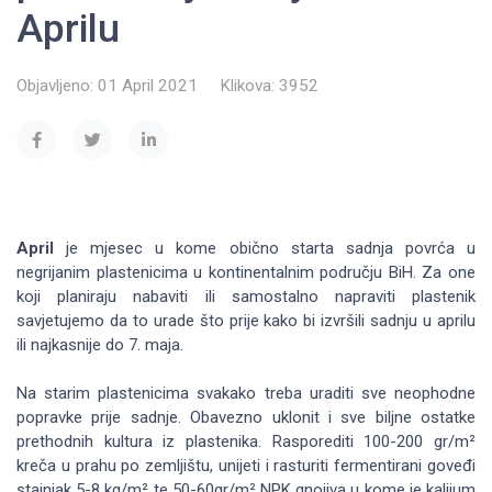
Aprilu
Objavljeno: 01 April 2021
Klikova: 3952
April
je mjesec u kome obično starta sadnja povrća u
negrijanim plastenicima u kontinentalnim području BiH. Za one
koji planiraju nabaviti ili samostalno napraviti plastenik
savjetujemo da to urade što prije kako bi izvršili sadnju u aprilu
ili najkasnije do 7. maja.
Na starim plastenicima svakako treba uraditi sve neophodne
popravke prije sadnje. Obavezno uklonit i sve biljne ostatke
prethodnih kultura iz plastenika. Rasporediti 100-200 gr/m²
kreča u prahu po zemljištu, unijeti i rasturiti fermentirani goveđi
stajnjak 5-8 kg/m² te 50-60gr/m² NPK gnojiva u kome je kalijum